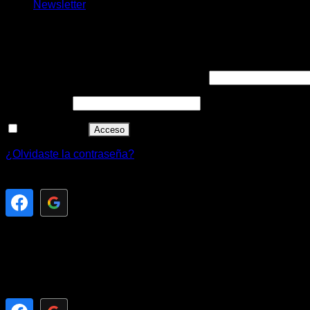
Newsletter
Acceder
Obligatorio
Nombre de usuario o correo electrónico
*
Obligatorio
Contraseña
*
Recuérdame
Acceso
¿Olvidaste la contraseña?
Registrarse