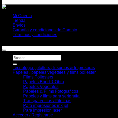
Mi Cuenta
Tienda
Envíos
Garantía y condiciones de Cambio
Términos y condiciones
Copyright 2026 ©
Helioplott
Buscar
por:
Tecnologia , plotters , Insumos & Impresoras
Papeles , papeles vegetales y films poliester
Films Poliesters
Papeles Bond & Obra
Papeles Vegetales
Papeles & Films Fotograficos
Papeles y films para serigrafia
Transparencias / Filminas
Para impresiones ink jet
Para impresion laser
Acceder / Registrarse