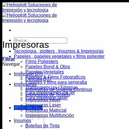
Saltar
al
contenido
Buscar
Impresoras
por:
Tecnologia , plotters , Insumos & Impresoras
Papeles , papeles vegetales y films poliester
Filtrar
Films Poliesters
Navegar
Papeles Bond & Obra
Papeles Vegetales
Impresion DTF
Papeles & Films Fotograficos
Pelicula DTF
Papeles y films para serigrafia
Impresoras
Transparencias / Filminas
Impresoras de Sistema Continuo
Para impresiones ink jet
Impresoras de Tickets
Para impresion laser
Impresoras Inkjet
Impresoras Laser
Carrito /
$
0,00
Impresoras Matricial
Impresoras Multifunción
Insumos
Botellas de Tinta