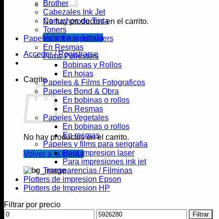
Brother
Cabezales Ink Jet
Cartuchos de Tinta
No hay productos en el carrito.
Toners
Volver a la tienda
Papeles & films poliesters
En Resmas
Acceder / Registrarse
Films Poliesters
Bobinas y Rollos
En hojas
Carrito
Papeles & Films Fotograficos
Papeles Bond & Obra
En bobinas o rollos
En Resmas
Papeles Vegetales
En bobinas o rollos
En resmas
No hay productos en el carrito.
Papeles y films para serigrafia
Para impresion laser
Volver a la tienda
Para impresiones ink jet
Transparencias / Filminas
Plotters de impresion Epson
Plotters de Impresion HP
Filtrar por precio
Precio
Precio
Filtrar