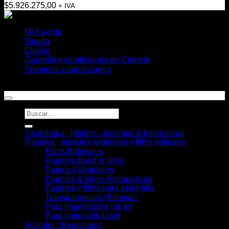
$
5.926.275,00
+ IVA
Mi Cuenta
Tienda
Envíos
Garantía y condiciones de Cambio
Términos y condiciones
Copyright 2026 ©
Helioplott
Buscar
por:
Tecnologia , plotters , Insumos & Impresoras
Papeles , papeles vegetales y films poliester
Films Poliesters
Papeles Bond & Obra
Papeles Vegetales
Papeles & Films Fotograficos
Papeles y films para serigrafia
Transparencias / Filminas
Para impresiones ink jet
Para impresion laser
Acceder / Registrarse