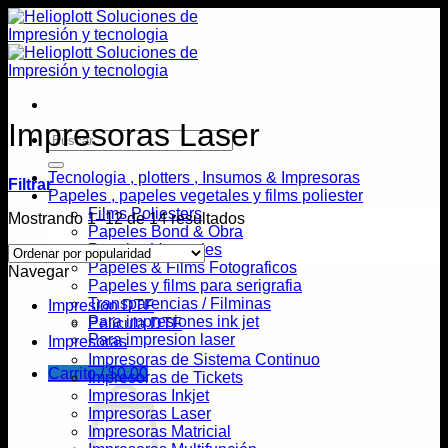
Saltar
al
contenido
Impresoras Laser
Buscar
por:
Tecnologia , plotters , Insumos & Impresoras
Filtrar
Papeles , papeles vegetales y films poliester
Films Poliesters
Ordenado
Mostrando 1–12 de 14 resultados
Papeles Bond & Obra
por
Papeles Vegetales
popularidad
Papeles & Films Fotograficos
Navegar
Papeles y films para serigrafia
Transparencias / Filminas
Impresion DTF
Para impresiones ink jet
Pelicula DTF
Para impresion laser
Impresoras
Impresoras de Sistema Continuo
Carrito /
$
0,00
Impresoras de Tickets
Impresoras Inkjet
Impresoras Laser
Impresoras Matricial