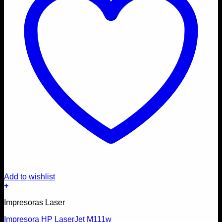
Add to wishlist
+
Impresoras Laser
Impresora HP LaserJet M111w