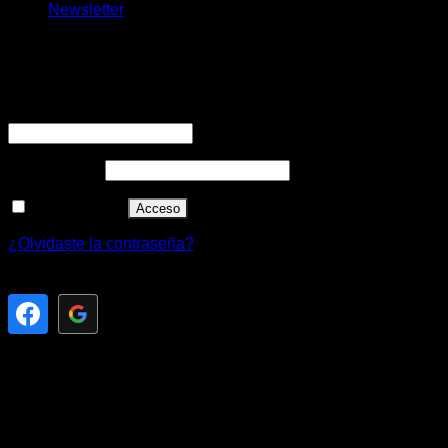
Newsletter
Acceder
Obligatorio
Nombre de usuario o correo electrónico
*
Obligatorio
Contraseña
*
Recuérdame
Acceso
¿Olvidaste la contraseña?
Registrarse