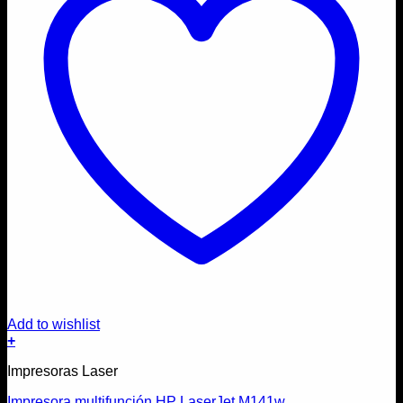
Add to wishlist
+
Impresoras Laser
Impresora multifunción HP LaserJet M141w