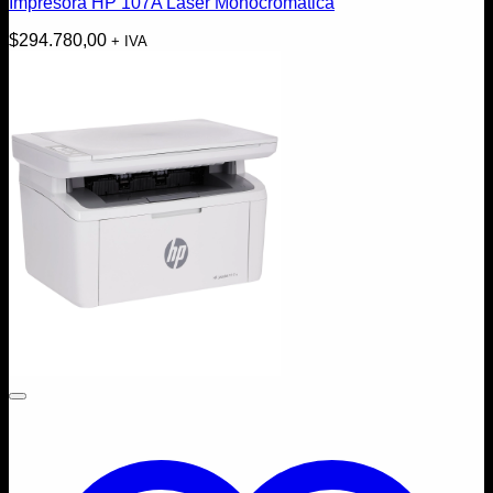
Impresora HP 107A Láser Monocromática
$
294.780,00
+ IVA