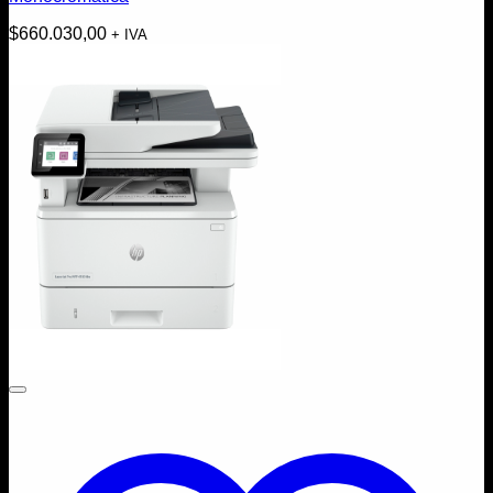
$
660.030,00
+ IVA