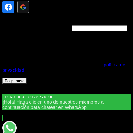
Obligatorio
Dirección de correo electrónico
*
Se enviará un enlace a tu dirección de correo electrónico
para establecer una nueva contraseña.
Sus datos personales se utilizarán para respaldar su
experiencia en este sitio web, para administrar el acceso a
su cuenta y para otros fines descritos en nuestro
política de
privacidad
.
Registrarse
Necesitas ayuda?
Chatea con nosotros
Iniciar una conversación
¡Hola! Haga clic en uno de nuestros miembros a
continuación para chatear en WhatsApp
El equipo suele responder en unos minutos.