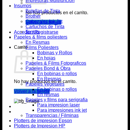
Impresoras Multifunción
Insumos
Botellas de Tinta
No hay productos en el carrito.
Brother
Cabezales Ink Jet
Volver a la tienda
Cartuchos de Tinta
Toners
Acceder / Registrarse
Papeles & films poliesters
En Resmas
Carrito
Films Poliesters
Bobinas y Rollos
En hojas
Papeles & Films Fotograficos
Papeles Bond & Obra
En bobinas o rollos
En Resmas
No hay productos en el carrito.
Papeles Vegetales
En bobinas o rollos
Volver a la tienda
En resmas
Papeles y films para serigrafia
Para impresion laser
Para impresiones ink jet
Transparencias / Filminas
Plotters de impresion Epson
Plotters de Impresion HP