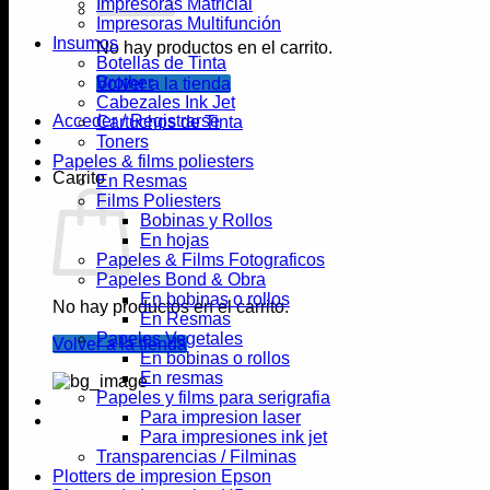
Impresoras Matricial
Impresoras Multifunción
Insumos
No hay productos en el carrito.
Botellas de Tinta
Brother
Volver a la tienda
Cabezales Ink Jet
Acceder / Registrarse
Cartuchos de Tinta
Toners
Papeles & films poliesters
Carrito
En Resmas
Films Poliesters
Bobinas y Rollos
En hojas
Papeles & Films Fotograficos
Papeles Bond & Obra
En bobinas o rollos
No hay productos en el carrito.
En Resmas
Papeles Vegetales
Volver a la tienda
En bobinas o rollos
En resmas
Papeles y films para serigrafia
Para impresion laser
Para impresiones ink jet
Transparencias / Filminas
Plotters de impresion Epson