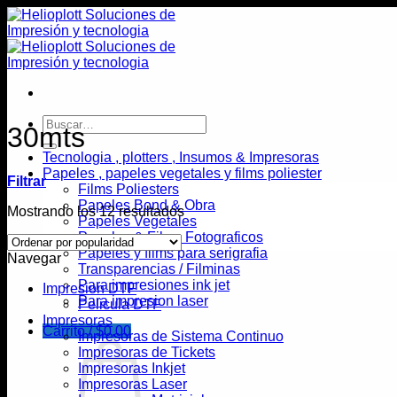
Saltar
al
contenido
Buscar
30mts
por:
Tecnologia , plotters , Insumos & Impresoras
Papeles , papeles vegetales y films poliester
Filtrar
Films Poliesters
Papeles Bond & Obra
Ordenado
Mostrando los 12 resultados
Papeles Vegetales
por
Papeles & Films Fotograficos
popularidad
Papeles y films para serigrafia
Navegar
Transparencias / Filminas
Para impresiones ink jet
Impresion DTF
Para impresion laser
Pelicula DTF
Impresoras
Carrito /
$
0,00
Impresoras de Sistema Continuo
Impresoras de Tickets
Impresoras Inkjet
Impresoras Laser