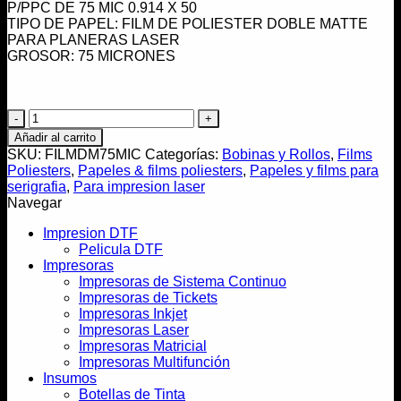
P/PPC DE 75 MIC 0.914 X 50
TIPO DE PAPEL: FILM DE POLIESTER DOBLE MATTE
PARA PLANERAS LASER
GROSOR: 75 MICRONES
FILM
POLIESTER
Añadir al carrito
DOBLE
SKU:
FILMDM75MIC
Categorías:
Bobinas y Rollos
,
Films
CARA
Poliesters
,
Papeles & films poliesters
,
Papeles y films para
MATE
serigrafia
,
Para impresion laser
P/PPC
Navegar
DE
75
Impresion DTF
MIC
Pelicula DTF
0.914
Impresoras
X
Impresoras de Sistema Continuo
50
Impresoras de Tickets
cantidad
Impresoras Inkjet
Impresoras Laser
Impresoras Matricial
Impresoras Multifunción
Insumos
Botellas de Tinta