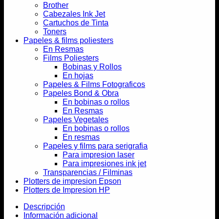
Brother
Cabezales Ink Jet
Cartuchos de Tinta
Toners
Papeles & films poliesters
En Resmas
Films Poliesters
Bobinas y Rollos
En hojas
Papeles & Films Fotograficos
Papeles Bond & Obra
En bobinas o rollos
En Resmas
Papeles Vegetales
En bobinas o rollos
En resmas
Papeles y films para serigrafia
Para impresion laser
Para impresiones ink jet
Transparencias / Filminas
Plotters de impresion Epson
Plotters de Impresion HP
Descripción
Información adicional