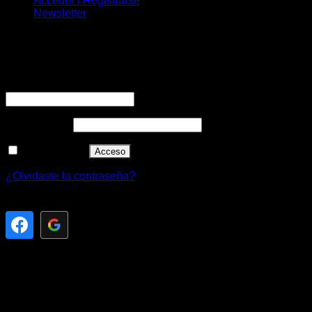
Acceder / Registrarse
Newsletter
Acceder
Obligatorio
Nombre de usuario o correo electrónico
*
Obligatorio
Contraseña
*
Recuérdame
Acceso
¿Olvidaste la contraseña?
Registrarse