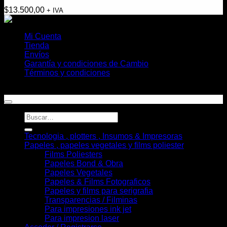
$
13.500,00
+ IVA
Mi Cuenta
Tienda
Envíos
Garantía y condiciones de Cambio
Términos y condiciones
Copyright 2026 ©
Helioplott
Buscar
por:
Tecnologia , plotters , Insumos & Impresoras
Papeles , papeles vegetales y films poliester
Films Poliesters
Papeles Bond & Obra
Papeles Vegetales
Papeles & Films Fotograficos
Papeles y films para serigrafia
Transparencias / Filminas
Para impresiones ink jet
Para impresion laser