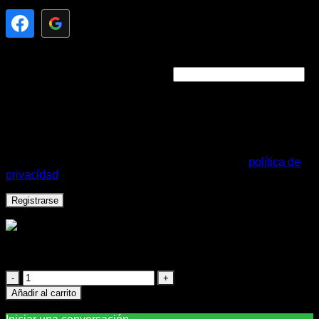
Obligatorio
Dirección de correo electrónico
*
Se enviará un enlace a tu dirección de correo electrónico
para establecer una nueva contraseña.
Sus datos personales se utilizarán para respaldar su
experiencia en este sitio web, para administrar el acceso a
su cuenta y para otros fines descritos en nuestro
política de
privacidad
.
Registrarse
FILM POLIESTER DOBLE CARA MATE P/PPC DE 75 MIC
0.914 X 50
FILM
POLIESTER
Añadir al carrito
DOBLE
Necesitas ayuda?
Chatea con nosotros
CARA