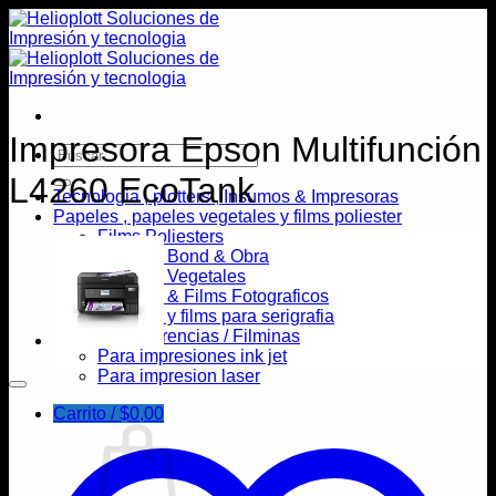
Saltar
al
contenido
Impresora Epson Multifunción
Buscar
por:
L4260 EcoTank
Tecnologia , plotters , Insumos & Impresoras
Papeles , papeles vegetales y films poliester
Films Poliesters
Papeles Bond & Obra
Papeles Vegetales
Papeles & Films Fotograficos
Papeles y films para serigrafia
Transparencias / Filminas
Para impresiones ink jet
Para impresion laser
Carrito /
$
0,00