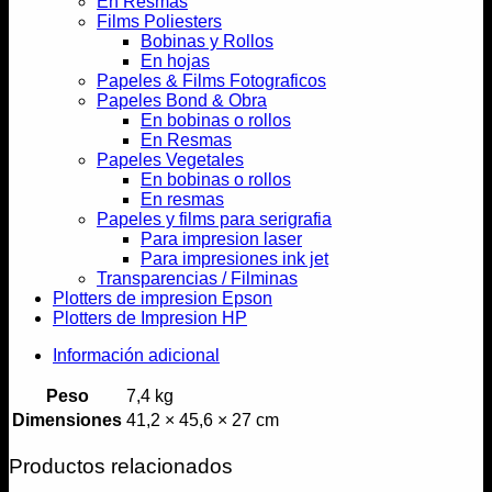
En Resmas
Films Poliesters
Bobinas y Rollos
En hojas
Papeles & Films Fotograficos
Papeles Bond & Obra
En bobinas o rollos
En Resmas
Papeles Vegetales
En bobinas o rollos
En resmas
Papeles y films para serigrafia
Para impresion laser
Para impresiones ink jet
Transparencias / Filminas
Plotters de impresion Epson
Plotters de Impresion HP
Información adicional
Peso
7,4 kg
Dimensiones
41,2 × 45,6 × 27 cm
Productos relacionados