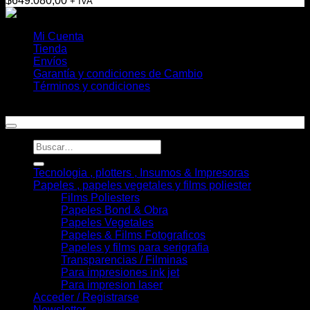
$
649.080,00
+ IVA
Mi Cuenta
Tienda
Envíos
Garantía y condiciones de Cambio
Términos y condiciones
Copyright 2026 ©
Helioplott
Buscar
por:
Tecnologia , plotters , Insumos & Impresoras
Papeles , papeles vegetales y films poliester
Films Poliesters
Papeles Bond & Obra
Papeles Vegetales
Papeles & Films Fotograficos
Papeles y films para serigrafia
Transparencias / Filminas
Para impresiones ink jet
Para impresion laser
Acceder / Registrarse
Newsletter