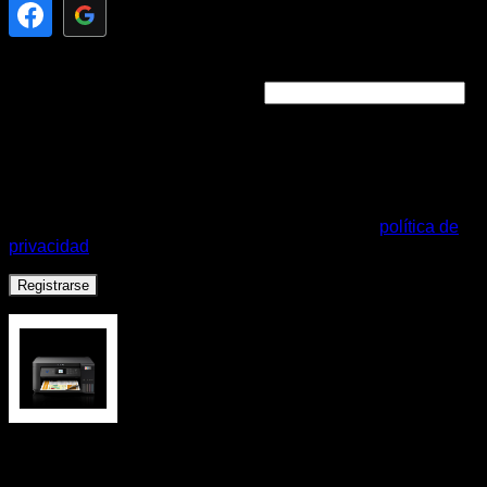
Obligatorio
Dirección de correo electrónico
*
Se enviará un enlace a tu dirección de correo electrónico
para establecer una nueva contraseña.
Sus datos personales se utilizarán para respaldar su
experiencia en este sitio web, para administrar el acceso a
su cuenta y para otros fines descritos en nuestro
política de
privacidad
.
Registrarse
Impresora Epson Multifunción L4260 EcoTank
Disponible para reserva