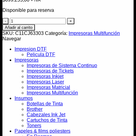
+ IVA
Disponible para reserva
Impresora
Epson
Añadir al carrito
Multifunción
SKU:
C11CJ63303
Categoría:
Impresoras Multifunción
L4260
Navegar
EcoTank
cantidad
Impresion DTF
Pelicula DTF
Impresoras
Impresoras de Sistema Continuo
Impresoras de Tickets
Impresoras Inkjet
Impresoras Laser
Impresoras Matricial
Impresoras Multifunción
Insumos
Botellas de Tinta
Brother
Cabezales Ink Jet
Cartuchos de Tinta
Toners
Papeles & films poliesters