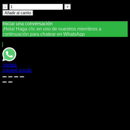
Impresora
Epson
Añadir al carrito
Multifunción
Necesitas ayuda?
Chatea con nosotros
L4260
Iniciar una conversación
EcoTank
¡Hola! Haga clic en uno de nuestros miembros a
cantidad
continuación para chatear en WhatsApp
El equipo suele responder en unos minutos.
Ventas
volveré pronto