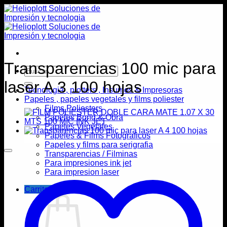
Saltar
al
contenido
Transparencias 100 mic para
Buscar
por:
laser A 3 100 hojas
Tecnologia , plotters , Insumos & Impresoras
Papeles , papeles vegetales y films poliester
Films Poliesters
Papeles Bond & Obra
Papeles Vegetales
Papeles & Films Fotograficos
Papeles y films para serigrafia
Transparencias / Filminas
Para impresiones ink jet
Para impresion laser
Carrito /
$
0,00