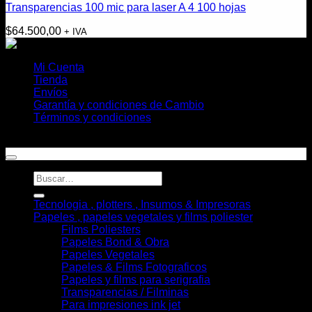
Transparencias 100 mic para laser A 4 100 hojas
$
64.500,00
+ IVA
Mi Cuenta
Tienda
Envíos
Garantía y condiciones de Cambio
Términos y condiciones
Copyright 2026 ©
Helioplott
Buscar
por:
Tecnologia , plotters , Insumos & Impresoras
Papeles , papeles vegetales y films poliester
Films Poliesters
Papeles Bond & Obra
Papeles Vegetales
Papeles & Films Fotograficos
Papeles y films para serigrafia
Transparencias / Filminas
Para impresiones ink jet