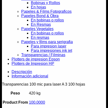
Bobinas y Rollos
En hojas
Papeles & Films Fotograficos
Papeles Bond & Obra
En bobinas o rollos
En Resmas
Papeles Vegetales
En bobinas o rollos
En resmas
Papeles y films para serigrafia
Para impresion laser
Para impresiones ink jet
Transparencias / Filminas
Plotters de impresion Epson
Plotters de Impresion HP
Descripción
Información adicional
Transparencias 100 mic para laser A 3 100 hojas
Peso
420 kg
Product From
100.0000