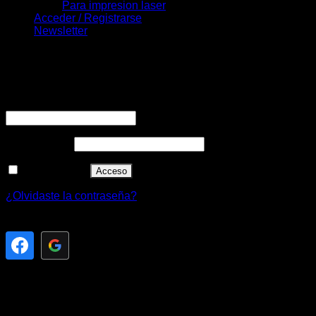
Para impresion laser
Acceder / Registrarse
Newsletter
Acceder
Obligatorio
Nombre de usuario o correo electrónico
*
Obligatorio
Contraseña
*
Recuérdame
Acceso
¿Olvidaste la contraseña?
Registrarse