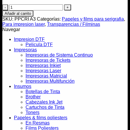
Transparencias
100
Añadir al carrito
mic
SKU:
PPCRI A3
Categorías:
Papeles y films para serigrafia
,
para
Para impresion laser
,
Transparencias / Filminas
laser
Navegar
A
3
Impresion DTF
100
Pelicula DTF
hojas
Impresoras
cantidad
Impresoras de Sistema Continuo
Impresoras de Tickets
Impresoras Inkjet
Impresoras Laser
Impresoras Matricial
Impresoras Multifunción
Insumos
Botellas de Tinta
Brother
Cabezales Ink Jet
Cartuchos de Tinta
Toners
Papeles & films poliesters
En Resmas
Films Poliesters